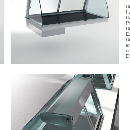
Di
ha
H
Pr
Di
Ed
Di
er
er
En