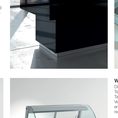
d
-
W
Di
T
T
V
er
re