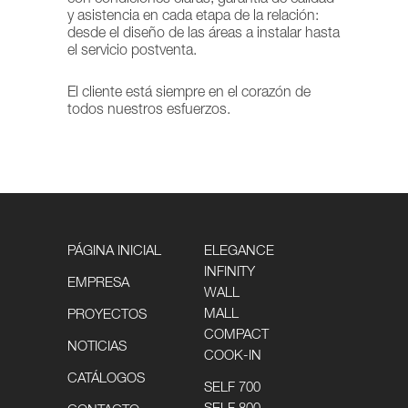
con condiciones claras, garantía de calidad
y asistencia en cada etapa de la relación:
desde el diseño de las áreas a instalar hasta
el servicio postventa.
El cliente está siempre en el corazón de
todos nuestros esfuerzos.
PÁGINA INICIAL
ELEGANCE
INFINITY
EMPRESA
WALL
MALL
PROYECTOS
COMPACT
NOTICIAS
COOK-IN
CATÁLOGOS
SELF 700