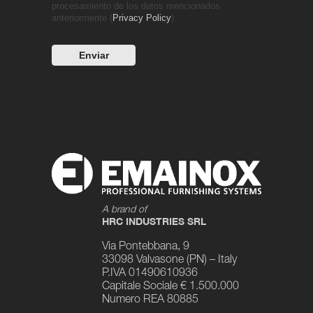
procesamiento de los datos mencionados
anteriormente (
Privacy Policy
)
A brand of
HRC INDUSTRIES SRL
Via Pontebbana, 9
33098 Valvasone (PN) – Italy
P.IVA 01490610936
Capitale Sociale € 1.500.000
Numero REA 80885