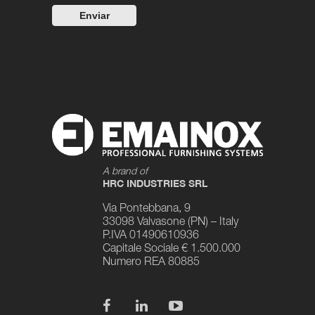
A brand of
HRC INDUSTRIES SRL
Via Pontebbana, 9
33098 Valvasone (PN) – Italy
P.IVA 01490610936
Capitale Sociale € 1.500.000
Numero REA 80885