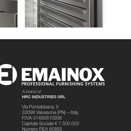
A brand of
HRC INDUSTRIES SRL
Via Pontebbana, 9
33098 Valvasone (PN) – Italy
P.IVA 01490610936
Capitale Sociale € 1.500.000
Numero REA 80885