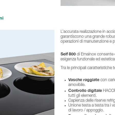
ni
L’accurata realizzazione in acci
garantiscono una grande robust
operazioni di manutenzione e pul
Self 800
di Emainox consente d
esigenza funzionale ed estetica
Tra le principali caratteristiche
Vasche raggiate
con cari
amovibile.
Controllo digitale
HACCP, 
tutti gli elementi.
Capienza delle riserve refr
Unione testa a testa tra i v
di lavoro / appoggio.