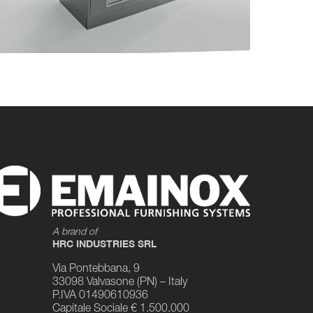
A brand of
HRC INDUSTRIES SRL
Via Pontebbana, 9
33098 Valvasone (PN) – Italy
P.IVA 01490610936
Capitale Sociale € 1.500.000