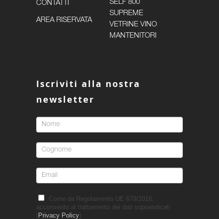
SELF 800
CONTATTI
SUPREME
AREA RISERVATA
VETRINE VINO
MANTENITORI
Iscriviti alla nostra
newsletter
Come da Regolamento UE 679/2016,
acconsento al trattamento dei dati sopraindicati
(
Privacy Policy
)